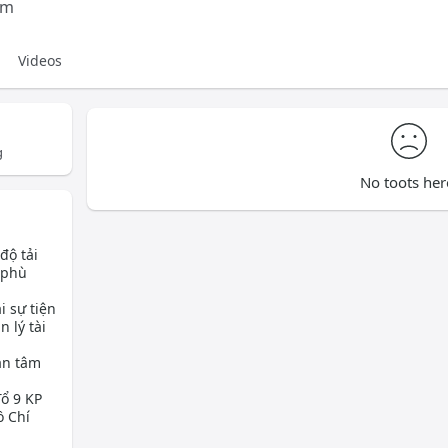
om
Videos
g
No toots her
độ tải
 phù
i sự tiện
 lý tài
an tâm
ổ 9 KP
ồ Chí