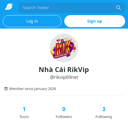
Search
Log in
Sign up
Nhà Cái RikVip
@
rikvip69net
Member since January 2026
1
0
3
Toots
Followers
Following