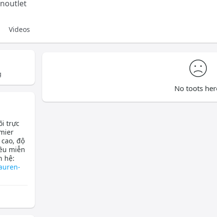
noutlet
Videos
g
No toots her
i trực
emier
 cao, độ
đều miễn
n hệ:
auren-