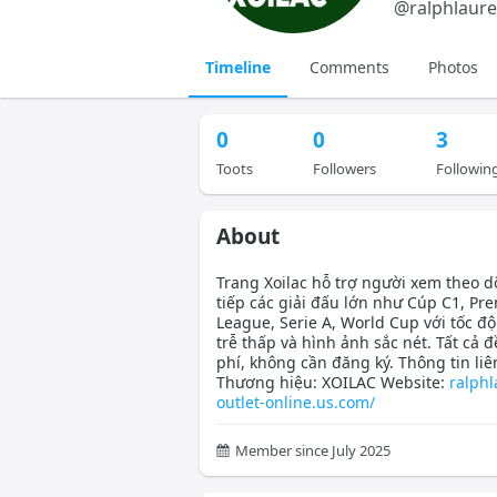
@
ralphlaure
Timeline
Comments
Photos
0
0
3
Toots
Followers
Followin
About
Trang Xoilac hỗ trợ người xem theo dõ
tiếp các giải đấu lớn như Cúp C1, Pr
League, Serie A, World Cup với tốc độ
trễ thấp và hình ảnh sắc nét. Tất cả 
phí, không cần đăng ký. Thông tin liê
Thương hiệu: XOILAC Website:
ralphl
outlet-online.us.com/
Member since July 2025