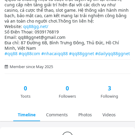
cung cấp nền tảng giải trí hiện đại với các dịch vụ như
casino, cá cược thể thao, slot game. Hệ thống vận hành minh
bạch, bảo mật cao, cam kết mang lại trải nghiệm công bằng
và an toàn cho người chơi.Thông tin liên hệ:
Website:
qq88gg.net/
Số Điện Thoại: 0939176819
Email: qq88ggnet@gmail.com
Địa chỉ: 87 Đường 6B, Bình Trưng Đông, Thủ Đức, Hồ Chí
Minh, Việt Nam
#qq88
#qq88com
#nhacaiqq88
#qq88ggnet
#dailyqq88ggnet
Member since May 2025
0
0
3
Toots
Followers
Following
Timeline
Comments
Photos
Videos