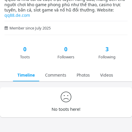
người chơi kho game phong phú như thể thao, casino trực
tuyến, bắn cá, slot game và nổ hũ đổi thưởng. Website:
qq88.de.com
Member since July 2025
0
0
3
Toots
Followers
Following
Timeline
Comments
Photos
Videos
No toots here!