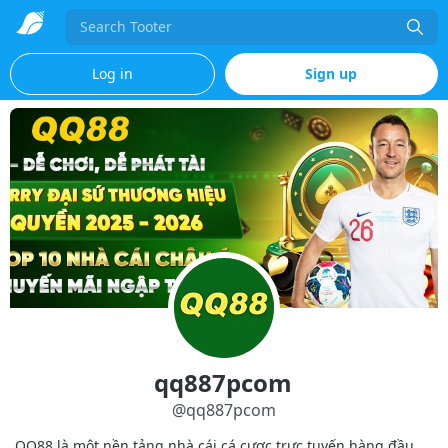
Search
Log in
Sign up
qq887pcom
@
qq887pcom
QQ88 là một nền tảng nhà cái cá cược trực tuyến hàng đầu