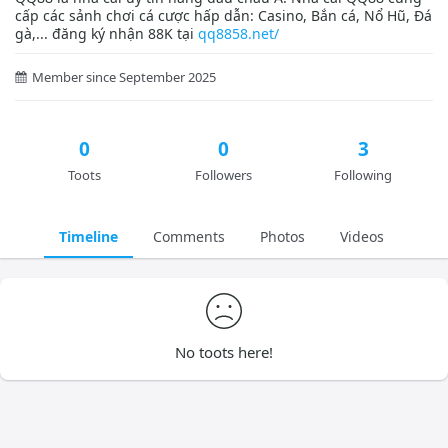
cấp các sảnh chơi cá cược hấp dẫn: Casino, Bắn cá, Nổ Hũ, Đá
gà,... đăng ký nhận 88K tại
qq8858.net/
Member since September 2025
0
0
3
Toots
Followers
Following
Timeline
Comments
Photos
Videos
No toots here!