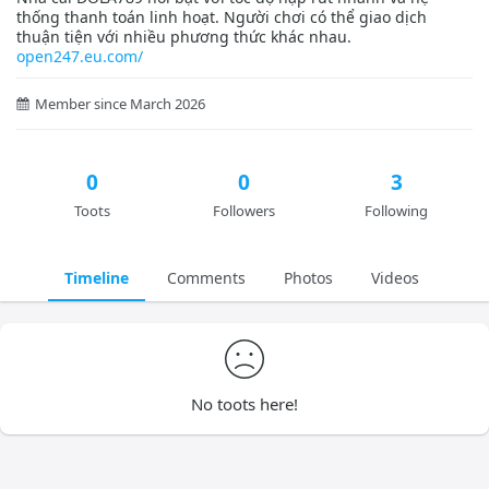
thống thanh toán linh hoạt. Người chơi có thể giao dịch
thuận tiện với nhiều phương thức khác nhau.
open247.eu.com/
Member since March 2026
0
0
3
Toots
Followers
Following
Timeline
Comments
Photos
Videos
No toots here!