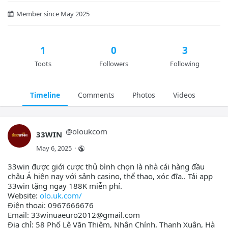
Member since May 2025
1
0
3
Toots
Followers
Following
Timeline
Comments
Photos
Videos
@
oloukcom
33WIN
May 6, 2025
·
33win được giới cược thủ bình chọn là nhà cái hàng đầu
châu Á hiện nay với sảnh casino, thể thao, xóc đĩa.. Tải app
33win tặng ngay 188K miễn phí.
Website:
olo.uk.com/
Điện thoại: 0967666676
Email: 33winuaeuro2012@gmail.com
Địa chỉ: 58 Phố Lê Văn Thiêm, Nhân Chính, Thanh Xuân, Hà