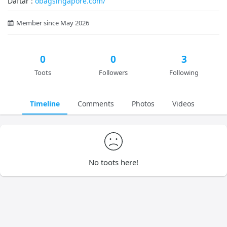
Daftar :
obagsingapore.com/
Member since May 2026
0
0
3
Toots
Followers
Following
Timeline
Comments
Photos
Videos
No toots here!