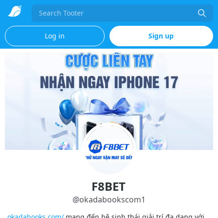
Search
Log in
Sign up
F8BET
@
okadabookscom1
okadabooks.com/
mang đến hệ sinh thái giải trí đa dạng với