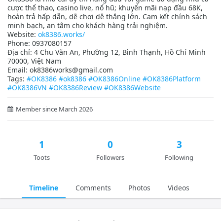
cược thể thao, casino live, nổ hũ; khuyến mãi nạp đầu 68K,
hoàn trả hấp dẫn, dễ chơi dễ thắng lớn. Cam kết chính sách
minh bạch, an tâm cho khách hàng trải nghiệm.
Website:
ok8386.works/
Phone: 0937080157
Địa chỉ: 4 Chu Văn An, Phường 12, Bình Thạnh, Hồ Chí Minh
70000, Việt Nam
Email: ok8386works@gmail.com
Tags:
#OK8386
#ok8386
#OK8386Online
#OK8386Platform
#OK8386VN
#OK8386Review
#OK8386Website
Member since March 2026
1
0
3
Toots
Followers
Following
Timeline
Comments
Photos
Videos