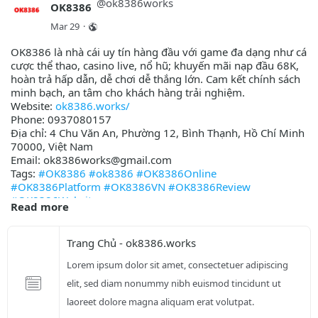
@
ok8386works
OK8386
Mar 29
·
OK8386 là nhà cái uy tín hàng đầu với game đa dạng như cá
cược thể thao, casino live, nổ hũ; khuyến mãi nạp đầu 68K,
hoàn trả hấp dẫn, dễ chơi dễ thắng lớn. Cam kết chính sách
minh bạch, an tâm cho khách hàng trải nghiệm.
Website:
ok8386.works/
Phone: 0937080157
Địa chỉ: 4 Chu Văn An, Phường 12, Bình Thạnh, Hồ Chí Minh
70000, Việt Nam
Email: ok8386works@gmail.com
Tags:
#OK8386
#ok8386
#OK8386Online
#OK8386Platform
#OK8386VN
#OK8386Review
#OK8386Website
Read more
Trang Chủ - ok8386.works
Lorem ipsum dolor sit amet, consectetuer adipiscing 
elit, sed diam nonummy nibh euismod tincidunt ut 
laoreet dolore magna aliquam erat volutpat.