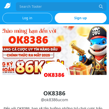
Search
Log in
Sign up
OK8386
@
ok8386ucom
Đến với OK8386, bạn sẽ tận hưởng những trò chơi cược hấp