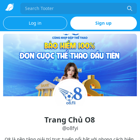
Search
Log in
Sign up
Trang Chủ O8
@
o8fyi
O8 là nền tảng giải trí trực tuyến nổi bật với phong cách hiện