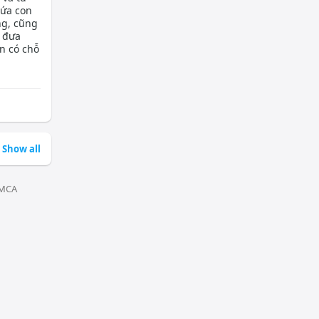
đứa con
ng, cũng
 đưa
n có chỗ
Show all
MCA