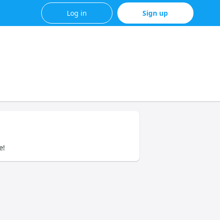
Log in
Sign up
e!