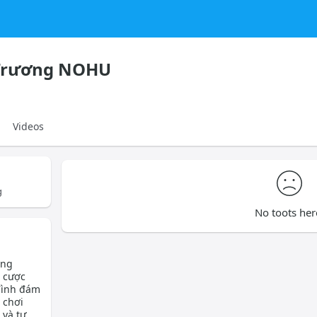
Trương NOHU
Videos
g
No toots her
ong
á cược
 đình đám
 chơi
 và tư