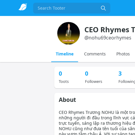
Search
CEO Rhymes 
@
nohu69ceorhymes
Timeline
Comments
Photos
0
0
3
Toots
Followers
Followin
About
CEO Rhymes Trương NOHU là một tr
những người đi đầu trong lĩnh vực c
trực tuyến, sáng lập ra thương hiệu
NOHU cũng như đưa tên tuổi của sân
này vươn tầm châu Á. Với sự sáng tạo