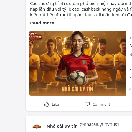
Các chương trình ưu đãi phổ biến hiện nay gồm 
nạp lần đầu với tỷ lệ cao, cashback hàng ngày và f
kiện rút tiền được tối giản, tạo sự thuận tiện tối
trọn vẹn lợi ích từ các ưu đãi.
Read more
Website:
evimeria.io/
Đọc thêm:
evimeria.io/7-nha-cai-khuyen-mai-khu
T
Email: admin@nhacaiuytin.us.com
N
Hotline: 0555373421
Address: Hẻm 40 Bàu Cát 2, Phường Tân Bình, Tân
N
Nam
n
#nha_cai_uy_tin
#dang_ki_nha_cai_uy_tin
#nhacai
g
#dang_nhap_nha_cai_uy_tin
k
Like
Comment
@
nhacaiuytinvnus1
Nhà cái uy tín