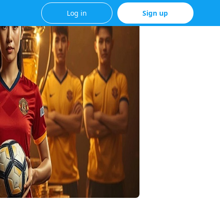
Log in
Sign up