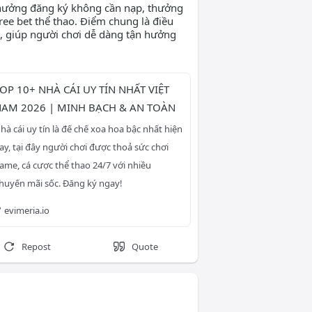
thưởng đăng ký không cần nạp, thưởng
ree bet thể thao. Điểm chung là điều
 đa, giúp người chơi dễ dàng tận hưởng
ng/
OP 10+ NHÀ CÁI UY TÍN NHẤT VIỆT 
AM 2026 | MINH BẠCH & AN TOÀN
 Bình, Thành phố Hồ Chí Minh, Việt
hà cái uy tín là đế chế xoa hoa bậc nhất hiện 
ay, tại đây người chơi được thoả sức chơi 
uytin
.us.com
ame, cá cược thể thao 24/7 với nhiều 
huyến mãi sốc. Đăng ký ngay!
evimeria.io
Repost
Quote