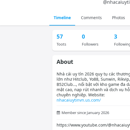
@
nhacaiuyt
Timeline
Comments
Photos
57
0
3
Toots
Followers
Followin
About
Nhà cái uy tín 2026 quy tụ các thươn
lớn như Hitclub, Yo88, Sunwin, Rikvip
B52Club…, nổi bật với kho game đa d
mật cao, nạp rút nhanh và dịch vụ hỗ
chuyên nghiệp. Website:
nhacaiuytinvn.us.com/
Member since January 2026
https://www.youtube.com/@nhacaiuy