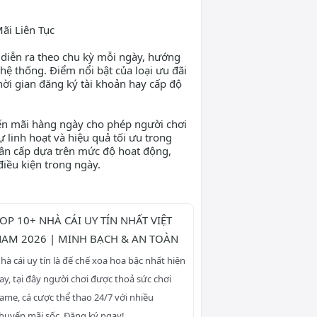
i Liên Tục
 diễn ra theo chu kỳ mỗi ngày, hướng
hệ thống. Điểm nổi bật của loại ưu đãi
thời gian đăng ký tài khoản hay cấp độ
ến mãi hàng ngày cho phép người chơi
 linh hoạt và hiệu quả tối ưu trong
ân cấp dựa trên mức độ hoạt động,
iều kiện trong ngày.
OP 10+ NHÀ CÁI UY TÍN NHẤT VIỆT 
AM 2026 | MINH BẠCH & AN TOÀN
 Bình, Thành phố Hồ Chí Minh, Việt
hà cái uy tín là đế chế xoa hoa bậc nhất hiện 
uytin
.us.com
ay, tại đây người chơi được thoả sức chơi 
ame, cá cược thể thao 24/7 với nhiều 
huyến mãi sốc. Đăng ký ngay!