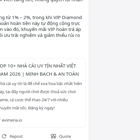
ộng từ 1% – 2%, trong khi VIP Diamond
hoản hoàn tiền này tự động cộng trực
m vào đó, khuyến mãi VIP hoàn trả áp
ối ưu trải nghiệm và giảm thiểu rủi ro
OP 10+ NHÀ CÁI UY TÍN NHẤT VIỆT 
AM 2026 | MINH BẠCH & AN TOÀN
 Bình, Thành phố Hồ Chí Minh, Việt
hà cái uy tín là đế chế xoa hoa bậc nhất hiện 
uytin
.us.com
ay, tại đây người chơi được thoả sức chơi 
ame, cá cược thể thao 24/7 với nhiều 
huyến mãi sốc. Đăng ký ngay!
evimeria.io
Repost
Quote