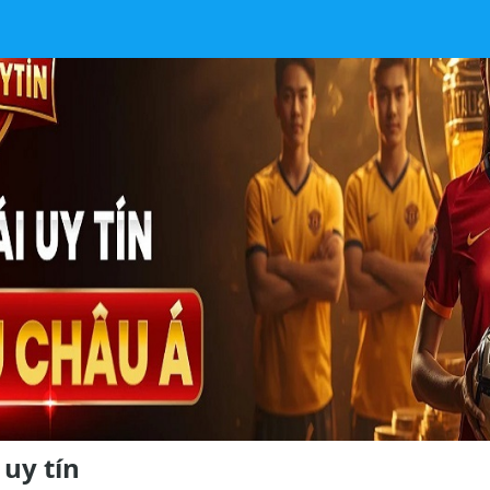
 uy tín