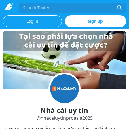
Search
Log in
Sign up
Nhà cái uy tín
@
nhacaiuytinproasia2025
Nhacaiuytinpro.asia là nơi tổng hợp các tiêu chí đánh giá