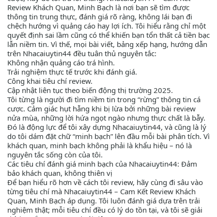
Review Khách Quan, Minh Bạch là nơi bạn sẽ tìm được
thông tin trung thực, đánh giá rõ ràng, không lái bạn đi
chệch hướng vì quảng cáo hay lợi ích. Tôi hiểu rằng chỉ một
quyết định sai lầm cũng có thể khiến bạn tổn thất cả tiền bạc
lẫn niềm tin. Vì thế, mọi bài viết, bảng xếp hạng, hướng dẫn
trên Nhacaiuytin44 đều tuân thủ nguyên tắc:
Không nhận quảng cáo trá hình.
Trải nghiệm thực tế trước khi đánh giá.
Công khai tiêu chí review.
Cập nhật liên tục theo biến động thị trường 2025.
Tôi từng là người đi tìm niềm tin trong “rừng” thông tin cá
cược. Cảm giác hụt hẫng khi bị lừa bởi những bài review
nửa mùa, những lời hứa ngọt ngào nhưng thực chất là bẫy.
Đó là động lực để tôi xây dựng Nhacaiuytin44, và cũng là lý
do tôi dám đặt chữ “minh bạch” lên đầu mỗi bài phân tích. Vì
khách quan, minh bạch không phải là khẩu hiệu – nó là
nguyên tắc sống còn của tôi.
Các tiêu chí đánh giá minh bạch của Nhacaiuytin44: Đảm
bảo khách quan, không thiên vị
Để bạn hiểu rõ hơn về cách tôi review, hãy cùng đi sâu vào
từng tiêu chí mà Nhacaiuytin44 – Cam Kết Review Khách
Quan, Minh Bạch áp dụng. Tôi luôn đánh giá dựa trên trải
nghiệm thật; mỗi tiêu chí đều có lý do tồn tại, và tôi sẽ giải