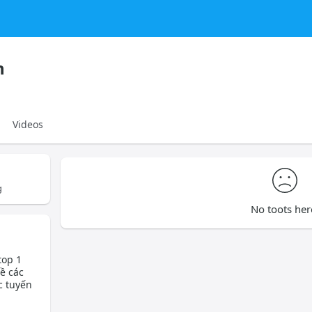
n
Videos
g
No toots her
top 1
ề các
c tuyến