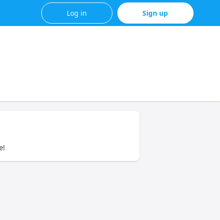
Log in
Sign up
e!