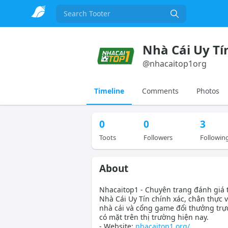
Search
Nhà Cái Uy Tí
@
nhacaitop1org
Timeline
Comments
Photos
0
0
3
Toots
Followers
Followin
About
Nhacaitop1 - Chuyên trang đánh giá 
Nhà Cái Uy Tín chính xác, chân thực v
nhà cái và cổng game đổi thưởng trự
có mặt trên thị trường hiện nay.
- Website:
nhacaitop1.org/