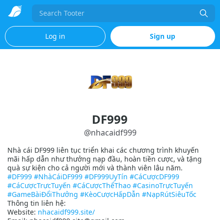
Search
Log in
Sign up
DF999
@
nhacaidf999
Nhà cái DF999 liên tục triển khai các chương trình khuyến
mãi hấp dẫn như thưởng nạp đầu, hoàn tiền cược, và tặng
quà sự kiện cho cả người mới và thành viên lâu năm.
#DF999
#NhàCáiDF999
#DF999UyTín
#CáCượcDF999
#CáCượcTrựcTuyến
#CáCượcThểThao
#CasinoTrựcTuyến
#GameBàiĐổiThưởng
#KèoCượcHấpDẫn
#NạpRútSiêuTốc
Thông tin liên hệ:
Website:
nhacaidf999.site/