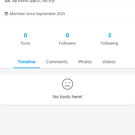
xác và minh bạch, hỗ trợ
Member since September 2025
0
0
3
Toots
Followers
Following
Timeline
Comments
Photos
Videos
No toots here!