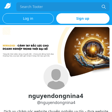
Search
Log in
Sign up
nguyendongnina4
@
nguyendongnina4
Dịch vụ chăm sóc website chuyên nghiệp uy tín – Đưa website