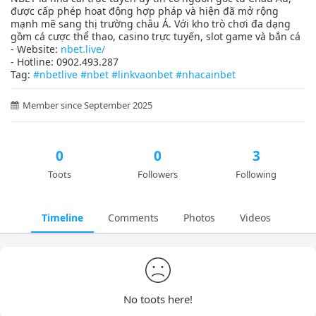
được cấp phép hoạt động hợp pháp và hiện đã mở rộng
mạnh mẽ sang thị trường châu Á. Với kho trò chơi đa dạng
gồm cá cược thể thao, casino trực tuyến, slot game và bắn cá
- Website:
nbet.live/
- Hotline: 0902.493.287
Tag:
#nbetlive
#nbet
#linkvaonbet
#nhacainbet
Member since September 2025
0
0
3
Toots
Followers
Following
Timeline
Comments
Photos
Videos
No toots here!