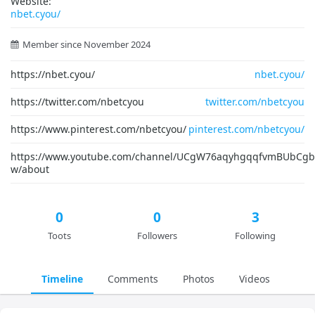
Website:
nbet.cyou/
Member since November 2024
https://nbet.cyou/
nbet.cyou/
https://twitter.com/nbetcyou
twitter.com/nbetcyou
https://www.pinterest.com/nbetcyou/
pinterest.com/nbetcyou/
https://www.youtube.com/channel/UCgW76aqyhgqqfvmBUbCgb
w/about
0
0
3
Toots
Followers
Following
Timeline
Comments
Photos
Videos