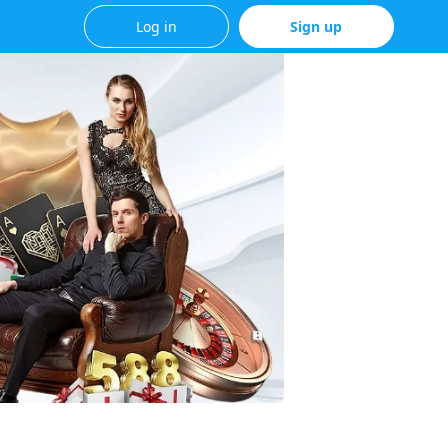
Log in
Sign up