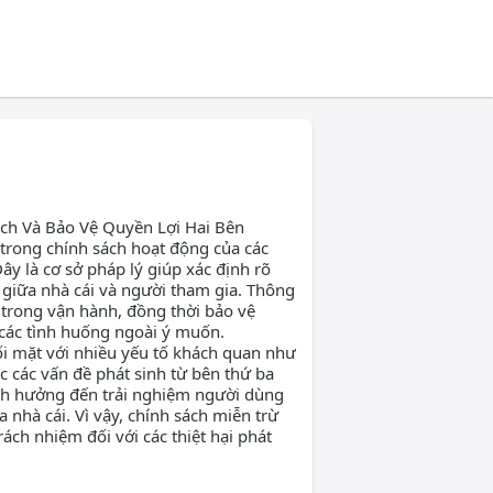
h Và Bảo Vệ Quyền Lợi Hai Bên
trong chính sách hoạt động của các
y là cơ sở pháp lý giúp xác định rõ
 giữa nhà cái và người tham gia. Thông
trong vận hành, đồng thời bảo vệ
 các tình huống ngoài ý muốn.
ối mặt với nhiều yếu tố khách quan như
ặc các vấn đề phát sinh từ bên thứ ba
nh hưởng đến trải nghiệm người dùng
nhà cái. Vì vậy, chính sách miễn trừ
ch nhiệm đối với các thiệt hại phát
i MM88 cần hiểu rằng mọi quyết định