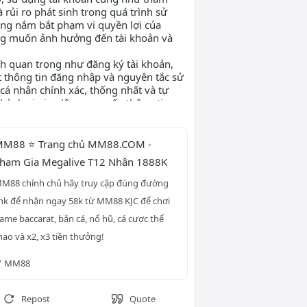
à rủi ro phát sinh trong quá trình sử
ùng nắm bắt phạm vi quyền lợi của
g muốn ảnh hưởng đến tài khoản và
h quan trọng như đăng ký tài khoản,
t thông tin đăng nhập và nguyên tắc sử
cá nhân chính xác, thống nhất và tự
hành vi gian lận, cung cấp thông tin
u được xem là vi phạm và có thể dẫn
c xác định kết quả, xử lý sự cố kỹ
M88 ⭐ Trang chủ MM88.COM - 
 Các chính sách liên quan đến ưu đãi,
ham Gia Megalive T12 Nhận 1888K
thể về vòng cược và rút tiền, nhằm đảm
ền điều chỉnh hoặc chấm dứt chương
M88 chính chủ hãy truy cập đúng đường 
ink để nhận ngay 58k từ MM88 KJC để chơi 
 một khung pháp lý nội bộ, giúp hoạt
ame baccarat, bắn cá, nổ hũ, cá cược thể 
 và nhất quán, đồng thời tạo cơ sở để
uốt quá trình sử dụng dịch vụ.
hao và x2, x3 tiền thưởng!
MM88
8
#mm88bccom
#linkvaomm88
Repost
Quote