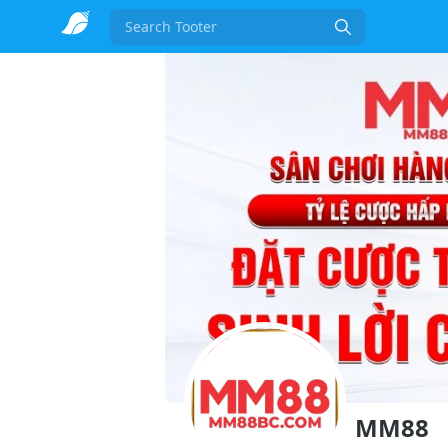
Search
MM88