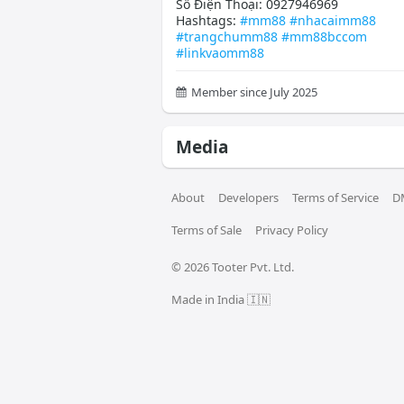
Số Điện Thoại: 0927946969
Hashtags:
#mm88
#nhacaimm88
#trangchumm88
#mm88bccom
#linkvaomm88
Member since July 2025
Media
About
Developers
Terms of Service
D
Terms of Sale
Privacy Policy
© 
2026
 Tooter Pvt. Ltd.
Made in India 🇮🇳