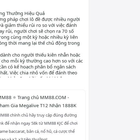
rúng Thưởng Hiệu Quả
ng pháp chơi lô đề được nhiều người
 giảm thiểu rủi ro so với việc đánh
ay rủi, người chơi sẽ chọn ra 70 số
rong cùng một kỳ hoặc nhiều kỳ liên
đồng thời mang lại thế chủ động trong
 dành cho người thiếu kiên nhẫn hoặc
cho mỗi kỳ thường cao hơn so với các
 cần có kế hoạch phân bổ ngân sách
hất. Việc chia nhỏ vốn để đánh theo
tăng khả năng hồi vốn khi không may
 70 số với các phương pháp soi cầu,
oặc dựa vào kết quả giải đặc biệt của
M88 ⭐ Trang chủ MM88.COM - 
thực tế thay vì cảm tính, dàn đề sẽ bám
ham Gia Megalive T12 Nhận 1888K
trung hạn. Ngoài ra, việc ghi chép lại
 quan trọng giúp người chơi rút kinh
M88 chính chủ hãy truy cập đúng đường 
ink để nhận ngay 58k từ MM88 KJC để chơi 
i hơi, đòi hỏi sự kỷ luật, tính toán và
ame baccarat, bắn cá, nổ hũ, cá cược thể 
hành công cụ hỗ trợ hiệu quả giúp người
phụ thuộc vào may mắn.
hao và x2, x3 tiền thưởng!