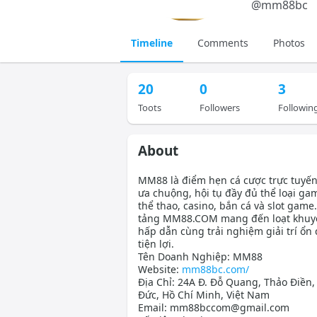
@
mm88bc
Timeline
Comments
Photos
20
0
3
Toots
Followers
Followin
About
MM88 là điểm hẹn cá cược trực tuyế
ưa chuộng, hội tụ đầy đủ thể loại g
thể thao, casino, bắn cá và slot game
tảng MM88.COM mang đến loạt khuy
hấp dẫn cùng trải nghiệm giải trí ổn 
tiện lợi.
Tên Doanh Nghiệp: MM88
Website:
mm88bc.com/
Địa Chỉ: 24A Đ. Đỗ Quang, Thảo Điền,
Đức, Hồ Chí Minh, Việt Nam
Email: mm88bccom@gmail.com