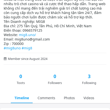
nhiều trò chơi casino và cá cược thể thao hấp dẫn. Trang web
không chỉ mang đến trải nghiệm giải trí chất lượng cao mà
còn cung cấp dịch vụ hỗ trợ khách hàng tận tâm 24/7, đảm
bảo người chơi luôn được chăm sóc và hỗ trợ kịp thời.
Tên Doanh nghiệp: MIG8
Địa chỉ: 275 Tân Quý, Tân Phú, Hồ Chí Minh, Việt Nam
Điện thoại: 0966579125
Website:
mig8.uno/
Email: mig8uno@gmail.com
Zip : 700000
#mig8uno
#mig8
Member since August 2024
0
0
3
Toots
Followers
Following
Timeline
Comments
Photos
Videos