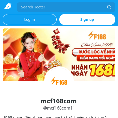
Search
Log in
Sign up
mcf168com
@
mcf168com11
F168 mang đến không gian giải trí trực tuyến an toàn, nơi