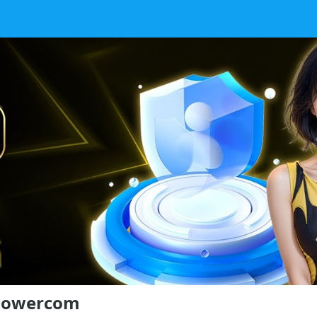
gowercom