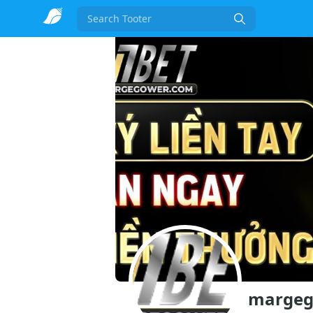
Search
marge