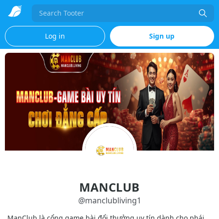
Search
Log in
Sign up
MANCLUB
@
manclubliving1
ManClub là cổng game bài đổi thưởng uy tín dành cho phái