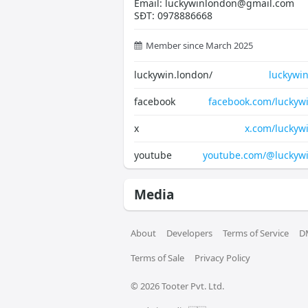
Email: luckywinlondon@gmail.com
SĐT: 0978886668
Member since March 2025
luckywin.london/
luckywin
facebook
facebook.com/luckyw
x
x.com/luckyw
youtube
youtube.com/@luckyw
Media
About
Developers
Terms of Service
D
Terms of Sale
Privacy Policy
© 
2026
 Tooter Pvt. Ltd.