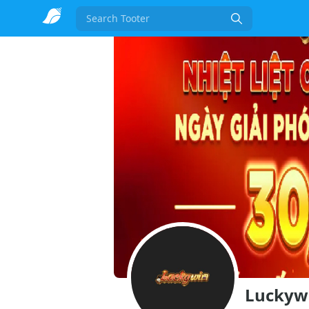
Search
Luckyw