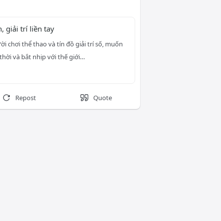
giải trí liền tay
chơi thể thao và tín đồ giải trí số, muốn 
 thời và bắt nhịp với thế giới…
Repost
Quote