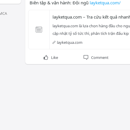
Biên tập & vận hành: Đội ngũ
layketqua.com/
MCA
layketqua.com – Tra cứu kết quả nhanh, 
layketqua.com là lựa chọn hàng đầu cho người 
cập nhật tỷ số tức thì, phân tích trận đấu kịp
layketqua.com
Like
Comment