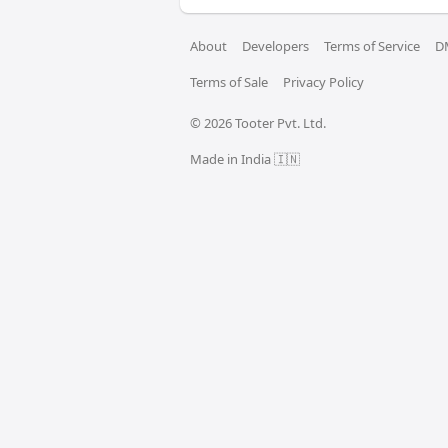
About
Developers
Terms of Service
D
Terms of Sale
Privacy Policy
© 
2026
 Tooter Pvt. Ltd.
Made in India 🇮🇳