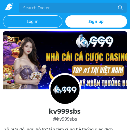
Search
Log in
Sign up
kv999sbs
@
kv999sbs
Sở hữu đội ngũ hỗ trợ tận tâm cùng hệ thống giao dịch