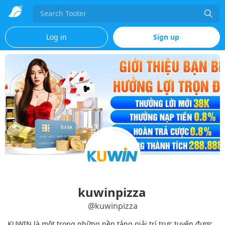
Search
Log in
Sign up
kuwinpizza
@
kuwinpizza
KUWIN là một trong những nền tảng giải trí trực tuyến được