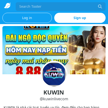
Search
Log in
Sign up
KUWIN
@
kuwinlivecom
KUWIN là nhà cái trực tuyến uy tín, đem đến cho bạn hàng