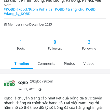
Địa chỉ: 179 Trinh Lương, Phú Lương, Hà Đông, Hà Nội, Việt
Nam
#KQBD
#kqbd79com
#nha_cai_KQBD
#trang_chu_KQBD
#dang_ky_KQBD
Member since December 2025
1
0
3
Toots
Followers
Following
Timeline
Comments
Photos
Videos
@
kqbd79com
KQBD
Dec 31, 2025
·
Kqbd là chuyên trang cập nhật kết quả bóng đá trực tuyến
nhanh chóng và chính xác hàng đầu tại Việt Nam. Người
hâm mộ có thể theo dõi tỷ số bóng đá của hàng nghìn giải