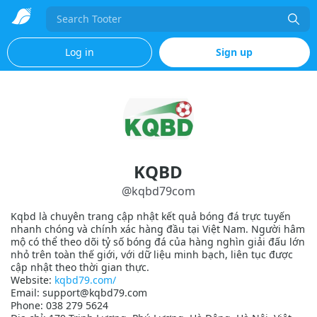
Search
Log in
Sign up
KQBD
@
kqbd79com
Kqbd là chuyên trang cập nhật kết quả bóng đá trực tuyến
nhanh chóng và chính xác hàng đầu tại Việt Nam. Người hâm
mộ có thể theo dõi tỷ số bóng đá của hàng nghìn giải đấu lớn
nhỏ trên toàn thế giới, với dữ liệu minh bạch, liên tục được
cập nhật theo thời gian thực.
Website:
kqbd79.com/
Email: support@kqbd79.com
Phone: 038 279 5624