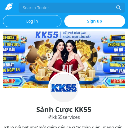
Search
Log in
Sign up
Sảnh Cược KK55
@
kk55services
KK55 nổi bật như một điểm đến cá cược toàn diện, mang đến