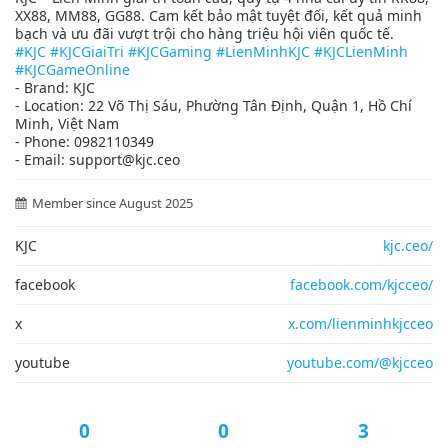
XX88, MM88, GG88. Cam kết bảo mật tuyệt đối, kết quả minh
bạch và ưu đãi vượt trội cho hàng triệu hội viên quốc tế.
#KJC
#KJCGiaiTri
#KJCGaming
#LienMinhKJC
#KJCLienMinh
#KJCGameOnline
- Brand: KJC
- Location: 22 Võ Thị Sáu, Phường Tân Định, Quận 1, Hồ Chí
Minh, Việt Nam
- Phone: 0982110349
- Email: support@kjc.ceo
Member since August 2025
KJC
kjc.ceo/
facebook
facebook.com/kjcceo/
x
x.com/lienminhkjcceo
youtube
youtube.com/@kjcceo
0
0
3