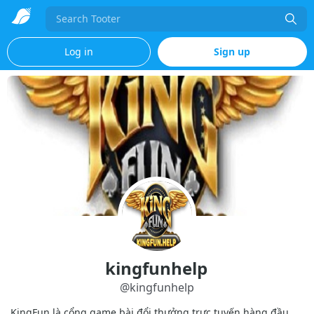
Search
Log in
Sign up
kingfunhelp
@
kingfunhelp
KingFun là cổng game bài đổi thưởng trực tuyến hàng đầu,