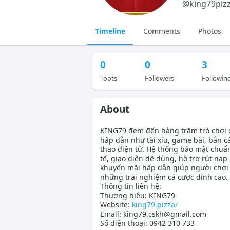
@
king79piz
Timeline
Comments
Photos
0
0
3
Toots
Followers
Followin
About
KING79 đem đến hàng trăm trò chơi 
hấp dẫn như tài xỉu, game bài, bắn cá
thao điện tử. Hệ thống bảo mật chuẩ
tế, giao diện dễ dùng, hỗ trợ rút nạp 
khuyến mãi hấp dẫn giúp người chơi
những trải nghiệm cá cược đỉnh cao.
Thông tin liên hệ:
Thương hiệu: KING79
Website:
king79.pizza/
Email: king79.cskh@gmail.com
Số điện thoại: 0942 310 733