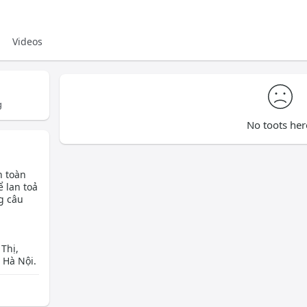
Videos
g
No toots her
n toàn
ể lan toả
g câu
Thị,
 Hà Nội.