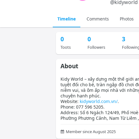
@
kidyworld
Timeline
Comments
Photos
0
0
3
Toots
Followers
Followin
About
Kidy World – xây dựng một thế giới a
tuyệt đối cho bé, tràn ngập đồ chơi đ
niềm vui, và ôm ấp mọi nhà với nhữn
chuyện hạnh phúc.
Website:
kidyworld.com.vn/
.
Phone: 077 596 5205.
Address: Số 6 Ngách 124/49, Phố Hoè 
Phường Phương Cảnh, Nam Từ Liêm ,
Member since August 2025