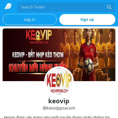
Search
Log in
Sign up
keovip
@
keovippsacom
keovip được xây dựng như một nguồn tham chiếu thông tin,