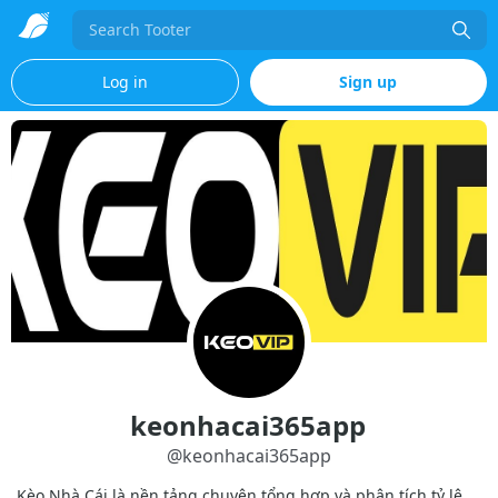
Search
Log in
Sign up
keonhacai365app
@
keonhacai365app
Kèo Nhà Cái là nền tảng chuyên tổng hợp và phân tích tỷ lệ