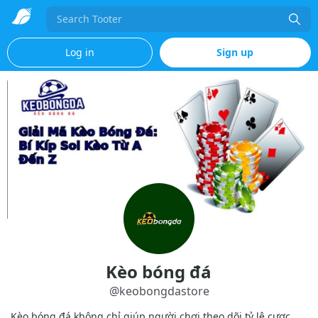
Search
Log in
Sign up
Kèo bóng đá
@
keobongdastore
Kèo bóng đá không chỉ giúp người chơi theo dõi tỷ lệ cược