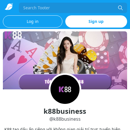
Search
Log in
Sign up
k88business
@
k88business
K88 tạo dấu ấn riêng với không gian giải trí trực tuyến hiện