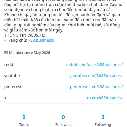
đại, nơi hội tụ những trận cược thể thao kịch tính, bàn Casino
sống động và hàng loạt trò chơi đổi thưởng đầy màu sắc.
Không chỉ gây ấn tượng bởi tốc độ vận hành ổn định và giao
diện bắt mắt, K88 còn liên tục mang đến nhiều ưu đãi hấp
dẫn, giúp trải nghiệm của người chơi luôn mới mẻ, sôi động
và giàu cảm xúc hơn mỗi ngày.
THÔNG TIN WEBSITE:
- Trang chủ:
k88.business/
Member since May 2026
reddit
reddit.com/user/k88business/
youtube
youtube.com/@k88business
pinterest
pinterest.com/k88business/
x
x.com/k88business
0
0
3
Toots
Followers
Following