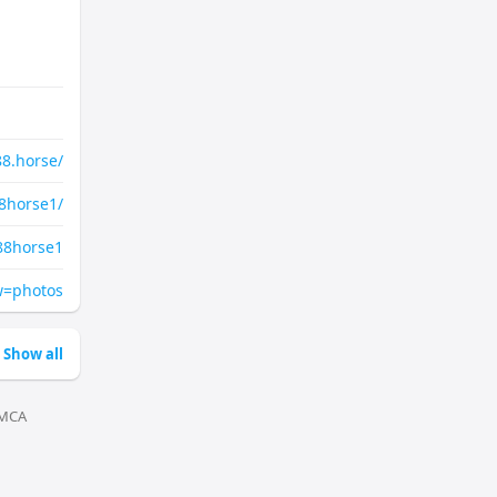
8.horse/
8horse1/
88horse1
w=photos
Show all
MCA