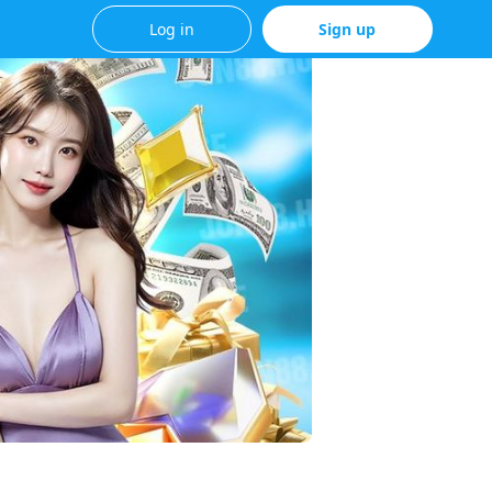
Log in
Sign up