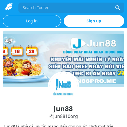
Search
Log in
Sign up
Jun88
@
jun8810org
Jun88 là nhà cái uy tín mang đến cho người chơi một trải