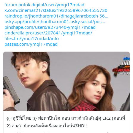
forum.potok.digital/user/ymqi17mdad
x.com/cinemaz21/status/1932658967064555730
raindrop.io/jhontharom01/dinagajianreboteh-56
bsky.app/profile/jhontharom01.bsky.social/pos
pinshape.com/users/8273440-ymqi17mdad
cinderella.pro/user/207841/ymqi17mdad/
files.fm/ymqi17mdad/info
passes.com/ymqi17mdad
{(+ดูซีรี่ย์ไทย‼️)} พ่อตาปืนโต ตอน สาวกำนันพันธุ์ดุ EP.2 (ตอนที่ 
2) ล่าสุด ย้อนหลังเต็มเรื่องออนไลน์ฟรีHD!!