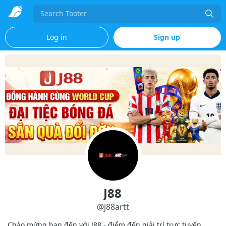
Search
Log in
Sign up
J88
@
j88artt
Chào mừng bạn đến với J88 - điểm đến giải trí trực tuyến