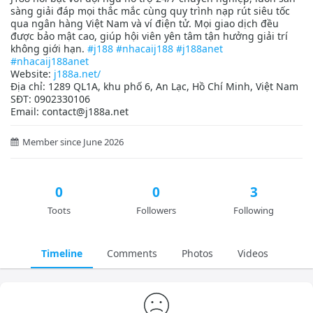
sàng giải đáp mọi thắc mắc cùng quy trình nạp rút siêu tốc
qua ngân hàng Việt Nam và ví điện tử. Mọi giao dịch đều
được bảo mật cao, giúp hội viên yên tâm tận hưởng giải trí
không giới hạn.
#j188
#nhacaij188
#j188anet
#nhacaij188anet
Website:
j188a.net/
Địa chỉ: 1289 QL1A, khu phố 6, An Lạc, Hồ Chí Minh, Việt Nam
SĐT: 0902330106
Email: contact@j188a.net
Member since June 2026
0
0
3
Toots
Followers
Following
Timeline
Comments
Photos
Videos