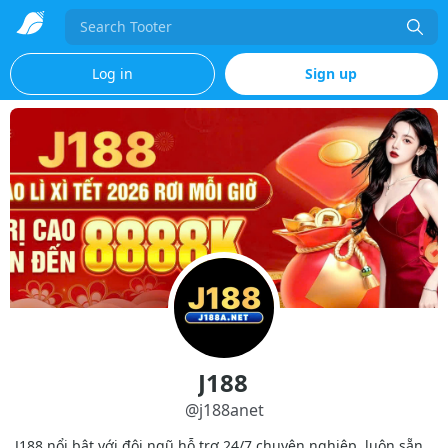
Search
Log in
Sign up
J188
@
j188anet
J188 nổi bật với đội ngũ hỗ trợ 24/7 chuyên nghiệp, luôn sẵn