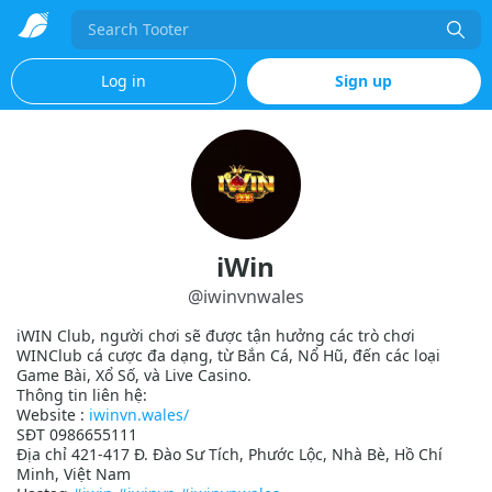
Search
Log in
Sign up
iWin
@
iwinvnwales
iWIN Club, người chơi sẽ được tận hưởng các trò chơi
WINClub cá cược đa dạng, từ Bắn Cá, Nổ Hũ, đến các loại
Game Bài, Xổ Số, và Live Casino.
Thông tin liên hệ:
Website :
iwinvn.wales/
SĐT 0986655111
Địa chỉ 421-417 Đ. Đào Sư Tích, Phước Lộc, Nhà Bè, Hồ Chí
Minh, Việt Nam